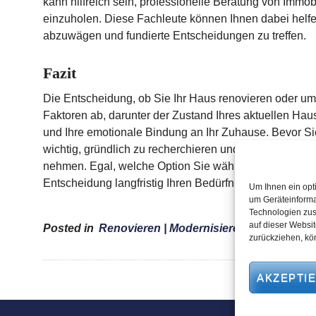
kann hilfreich sein, professionelle Beratung von Immo
einzuholen. Diese Fachleute können Ihnen dabei helfen
abzuwägen und fundierte Entscheidungen zu treffen.
Fazit
Die Entscheidung, ob Sie Ihr Haus renovieren oder umz
Faktoren ab, darunter der Zustand Ihres aktuellen Hause
und Ihre emotionale Bindung an Ihr Zuhause. Bevor Sie
wichtig, gründlich zu recherchieren und möglicherweis
nehmen. Egal, welche Option Sie wählen, es ist wichti
Entscheidung langfristig Ihren Bedürfnissen und Wüns
Um Ihnen ein opt
um Geräteinforma
Technologien zus
auf dieser Websit
Posted in
Renovieren | Modernisieren
Tagge
zurückziehen, kö
AKZEPTI