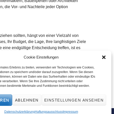
bilienmaklern, Bauexperten oder Architekten
, die Vor- und Nachteile jeder Option
iehen sollten, hängt von einer Vielzahl von
s, Ihr Budget, die Lage, Ihre langfristigen Ziele
 eine endgültige Entscheidung treffen, ist es
e professionelle Beratung in Anspruch zu
Cookie Einstellungen
g, dass Sie sich wohlfühlen und Ihre
chen entspricht.
imales Erlebnis zu bieten, verwenden wir Technologien wie Cookies,
tionen zu speichern und/oder darauf zuzugreifen. Wenn Sie diesen
timmen, können wir Daten wie das Surfverhalten oder eindeutige IDs
e verarbeiten. Wenn Sie Ihre Zustimmung nicht erteilen oder
d
Modernisieren
nnen bestimmte Merkmale und Funktionen beeinträchtigt werden.
EREN
ABLEHNEN
EINSTELLUNGEN ANSEHEN
Datenschutzerklärung
Haftungsausschluss
Impressum
© 2026 haushistorie.de