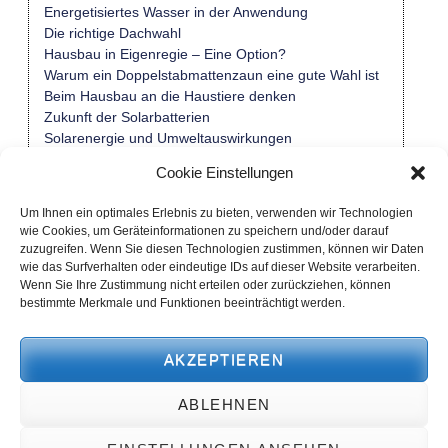
Energetisiertes Wasser in der Anwendung
Die richtige Dachwahl
Hausbau in Eigenregie – Eine Option?
Warum ein Doppelstabmattenzaun eine gute Wahl ist
Beim Hausbau an die Haustiere denken
Zukunft der Solarbatterien
Solarenergie und Umweltauswirkungen
Renovierung und Denkmalschutz
Cookie Einstellungen
Solar-Anlage und Smart Home kombinieren
Um Ihnen ein optimales Erlebnis zu bieten, verwenden wir Technologien
wie Cookies, um Geräteinformationen zu speichern und/oder darauf
zuzugreifen. Wenn Sie diesen Technologien zustimmen, können wir Daten
Kategorien
wie das Surfverhalten oder eindeutige IDs auf dieser Website verarbeiten.
Allgemein
Wenn Sie Ihre Zustimmung nicht erteilen oder zurückziehen, können
Finanzen | Recht
bestimmte Merkmale und Funktionen beeinträchtigt werden.
Garten
Haus
AKZEPTIEREN
Neubau | Umbau
Renovieren | Modernisieren
ABLEHNEN
Solar und E-Auto