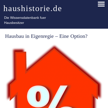
Skip
haushistorie.de
PRI
to
ME
content
Die Wissensdatenbank fuer
Hausbesitzer
Hausbau in Eigenregie – Eine Option?