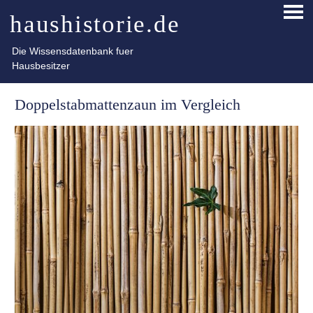
Skip
haushistorie.de
PRI
to
ME
content
Die Wissensdatenbank fuer
Hausbesitzer
Doppelstabmattenzaun im Vergleich