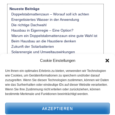
Neueste Beiträge
Doppelstabmattenzaun – Worauf soll ich achten
Energetisiertes Wasser in der Anwendung
Die richtige Dachwahl
Hausbau in Eigenregie – Eine Option?
Warum ein Doppelstabmattenzaun eine gute Wahl ist
Beim Hausbau an die Haustiere denken
Zukunft der Solarbatterien
Solarenergie und Umweltauswirkungen
Renovierung und Denkmalschutz
Cookie Einstellungen
Solar-Anlage und Smart Home kombinieren
Um Ihnen ein optimales Erlebnis zu bieten, verwenden wir Technologien
wie Cookies, um Geräteinformationen zu speichern und/oder darauf
zuzugreifen. Wenn Sie diesen Technologien zustimmen, können wir Daten
Kategorien
wie das Surfverhalten oder eindeutige IDs auf dieser Website verarbeiten.
Allgemein
Wenn Sie Ihre Zustimmung nicht erteilen oder zurückziehen, können
Finanzen | Recht
bestimmte Merkmale und Funktionen beeinträchtigt werden.
Garten
Haus
AKZEPTIEREN
Neubau | Umbau